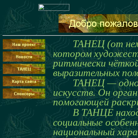
ТАНЕЦ (от нем
котором художест
ритмически чётко
выразительных пол
ТАНЕЦ — одно из
искусств. Он орган
помогающей раскр
В ТАНЦЕ наход
социальные особе
национальный хар